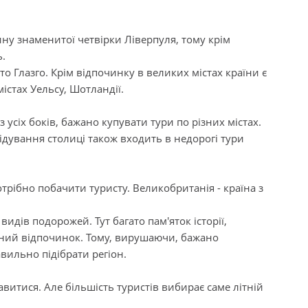
у знаменитої четвірки Ліверпуля, тому крім
.
о Глазго. Крім відпочинку в великих містах країни є
істах Уельсу, Шотландії.
усіх боків, бажано купувати тури по різних містах.
ідування столиці також входить в недорогі тури
отрібно побачити туристу. Великобританія - країна з
идів подорожей. Тут багато пам'яток історії,
ижний відпочинок. Тому, вирушаючи, бажано
вильно підібрати регіон.
авитися. Але більшість туристів вибирає саме літній