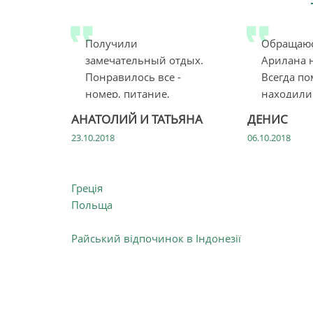
Получили
Обращаюс
замечательный отдых.
Арилана н
Понравилось все -
Всегда по
номер, питание,
находили
обслуживание, море,
на л...
АНАТОЛИЙ И ТАТЬЯНА
ДЕНИС
тер...
23.10.2018
06.10.2018
Греція
Польща
Райський відпочинок в Індонезії