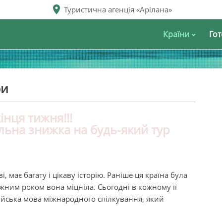
Туристична агенція «Арілана»
Країни
Гот
ри
інця тижня!!!
ьна знижка на будь-який тур
 має багату і цікаву історію. Раніше ця країна була
ожним роком вона міцніла. Сьогодні в кожному її
глійська мова міжнародного спілкування, який