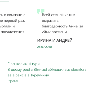
ь в компанию
Всей семьей хотим
е первый раз.
выразить
могали и
благодарность Анне, за
 предложения
уйму времени,
уделенное нам, за
ИРИНА И АНДРЕЙ
отзыв...
26.09.2018
Гірськолижні тури
В цьому році з Вінниці збільшилась кількість
авіа рейсів в Туреччину
Ізраїль