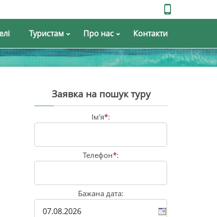
елі
Туристам
Про нас
Контакти
Заявка на пошук туру
Ім'я
*
:
Телефон
*
:
Бажана дата: