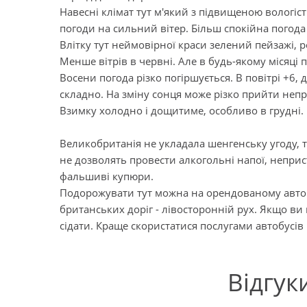
Навесні клімат тут м'який з підвищеною вологіст
погоди на сильний вітер. Більш спокійна погода 
Влітку тут неймовірної краси зелений пейзажі, ро
Менше вітрів в червні. Але в будь-якому місяці 
Восени погода різко погіршується. В повітрі +6,
складно. На зміну сонця може різко прийти непр
Взимку холодно і дощитиме, особливо в грудні. 
Великобританія не укладала шенгенську угоду, т
не дозволять провести алкогольні напої, неприс
фальшиві купюри.
Подорожувати тут можна на орендованому автомо
британських доріг - лівосторонній рух. Якщо ви
сідати. Краще скористатися послугами автобусів 
Відгук