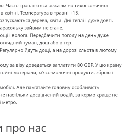
ю. Часто трапляється різка зміна тихої сонячної
в квітні. Температура в травні +15.
зпускаються дерева, квіти. Дні теплі і дуже довгі.
парасольку зайвим не стане.
 дощі і волога. Передбачити погоду на день дуже
оглядний туман, дощ або вітер.
Регулярно йдуть дощі, а на дорозі сльота в лютому.
ому за візу доведеться заплатити 80 GBP. У цю країну
тойні матеріали, м'ясо-молочні продукти, зброю і
білі. Але пам'ятайте головну особливість
 не настільки досвідчений водій, за кермо краще не
і метро.
и про нас