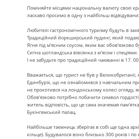
Поміняйте місцями національну валюту своєї кра
ласкаво просимо в одну з найбільш відвідувани
Любителі гастрономічного туризму будуть в захва
Традиційний йоркширський пудинг, який подають
Ягня під м'ясним соусом, яким вас обов'язково б
Ситна шотландська вівсянка з м'ясом і спеціями.
І не забудьте про традиційний чаюванні в 17. 00
Вважається, що турист не був у Великобританії,
Единбурзі, що не ознайомився з навчальним про
не прокотився на лондонському колесі огляду, 
Обов'язково потрібно побачити символ гордості
житель відповість, що це сама значемая пам'ятка 
Букінгемський палац.
Найбільше таємниць зберігає в собі ще одна арх
кільце). Будувалося воно близько 300 років і по