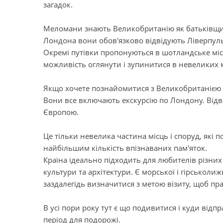
загадок.
Меломани знають Великобританію як батьківщин
Лондона вони обов'язково відвідують Ліверпуль
Окремі путівки пропонуються в шотландське міст
можливість оглянути і зупинитися в невеликих м
Якщо хочете познайомитися з Великобританією з 
Вони все включають екскурсію по Лондону. Відв
Європою.
Це тільки невелика частина місць і споруд, які п
найбільшим кількість впізнаваних пам'яток.
Країна ідеально підходить для любителів різних в
культури та архітектури. Є морської і гірськол
заздалегідь визначитися з метою візиту, щоб пра
В усі пори року тут є що подивитися і куди відпр
період для подорожі.