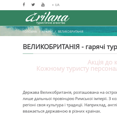
UA
ГОЛОВНА
КРАЇНИ
ВЕЛИКОБРИТАНІЯ
ВЕЛИКОБРИТАНІЯ - гарячі ту
Акція до к
Кожному туристу персонал
Держава Великобританія, розташована на острові,
лише дальньої провінцією Римської імперії. З к
регіоні своя культура і традиції. Наприклад, ан
вважається державною в різних країнах.