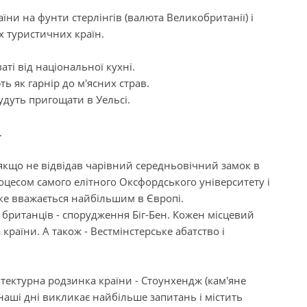
їни на фунти стерлінгів (валюта Великобританії) і
х туристичних країн.
ті від національної кухні.
 як гарнір до м'ясних страв.
удуть пригощати в Уельсі.
.
 якщо не відвідав чарівний середньовічний замок в
цесом самого елітного Оксфордського університету і
яке вважається найбільшим в Європі.
 британців - спорудження Біг-Бен. Кожен місцевий
країни. А також - Вестмінстерське абатство і
ітектурна родзинка країни - Стоунхендж (кам'яне
 наші дні викликає найбільше запитань і містить