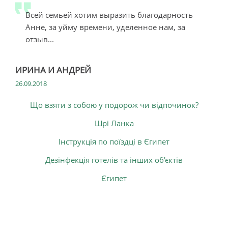
Всей семьей хотим выразить благодарность
Анне, за уйму времени, уделенное нам, за
отзыв...
ИРИНА И АНДРЕЙ
26.09.2018
Що взяти з собою у подорож чи відпочинок?
Шрі Ланка
Інструкція по поїздці в Єгипет
Дезінфекція готелів та інших об'єктів
Єгипет