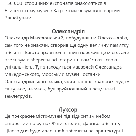
150 000 історичних експонатів знаходяться в
Єгипетському музеї в Каїрі, який безумовно вартий
Вашої уваги.
Олександрія
Олександр Македонський, побудувавши Олександрію,
сам того не знаючи, створив ще одну величну пам'ятку
в Єгипті. Багато правителів і війн пережив це місто, але
все ж зумів зберегти всі історичні пам`ятки і свою
унікальність. Тут знаходиться мавзолей Олександра
Македонського, Морський музей і останки
Олександрійського маяка, який раніше вважався чудом
світу, але, на жаль, був зруйнований в результаті
землетрусів.
Луксор
Це прекрасне місто-музей під відкритим небом
створений на руїнах Фіви, столиці Давнього Єгипту.
Цілого дня буде мало, щоб побачити всі архітектурні