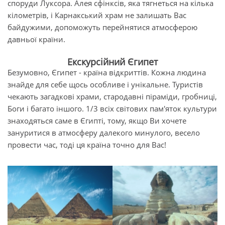
споруди Луксора. Алея сфінксів, яка тягнеться на кілька
кілометрів, і Карнакський храм не залишать Вас
байдужими, допоможуть перейнятися атмосферою
давньої країни.
Екскурсійний Єгипет
Безумовно, Єгипет - країна відкриттів. Кожна людина
знайде для себе щось особливе і унікальне. Туристів
чекають загадкові храми, стародавні піраміди, гробниці,
Боги і багато іншого. 1/3 всіх світових пам'яток культури
знаходяться саме в Єгипті, тому, якщо Ви хочете
зануритися в атмосферу далекого минулого, весело
провести час, тоді ця країна точно для Вас!