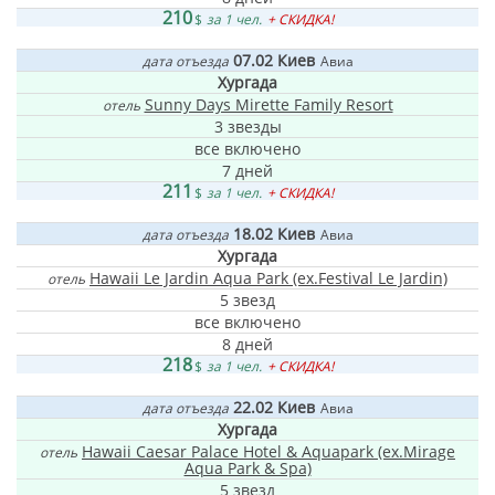
210
$
за 1 чел.
+ СКИДКА!
07.02
Киев
дата отъезда
Авиа
Хургада
Sunny Days Mirette Family Resort
отель
3 звезды
все включено
7 дней
211
$
за 1 чел.
+ СКИДКА!
18.02
Киев
дата отъезда
Авиа
Хургада
Hawaii Le Jardin Aqua Park (ex.Festival Le Jardin)
отель
5 звезд
все включено
8 дней
218
$
за 1 чел.
+ СКИДКА!
22.02
Киев
дата отъезда
Авиа
Хургада
Hawaii Caesar Palace Hotel & Aquapark (ex.Mirage
отель
Aqua Park & Spa)
5 звезд