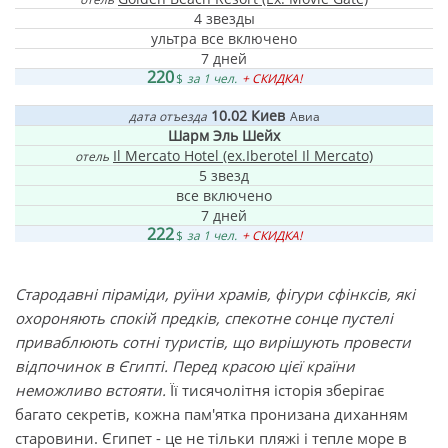
4 звезды
ультра все включено
7 дней
220
$
за 1 чел.
+ СКИДКА!
10.02
Киев
дата отъезда
Авиа
Шарм Эль Шейх
Il Mercato Hotel (ex.Iberotel Il Mercato)
отель
5 звезд
все включено
7 дней
222
$
за 1 чел.
+ СКИДКА!
Стародавні піраміди, руїни храмів, фігури сфінксів, які
охороняють спокій предків, спекотне сонце пустелі
приваблюють сотні туристів, що вирішують провести
відпочинок в Єгипті. Перед красою цієї країни
неможливо встояти.
Її тисячолітня історія зберігає
багато секретів, кожна пам'ятка пронизана диханням
старовини. Єгипет - це не тільки пляжі і тепле море в