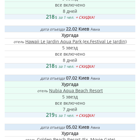
все включено
8 дней
218
$
за 1 чел.
+ СКИДКА!
22.02
Киев
дата отъезда
Авиа
Хургада
Hawaii Le Jardin Aqua Park (ex.Festival Le Jardin)
отель
5 звезд
все включено
8 дней
218
$
за 1 чел.
+ СКИДКА!
07.02
Киев
дата отъезда
Авиа
Хургада
Nubia Aqua Beach Resort
отель
5 звезд
все включено
7 дней
219
$
за 1 чел.
+ СКИДКА!
05.02
Киев
дата отъезда
Авиа
Хургада
Golden Beach Resort (Ex. Movie Gate)
отель