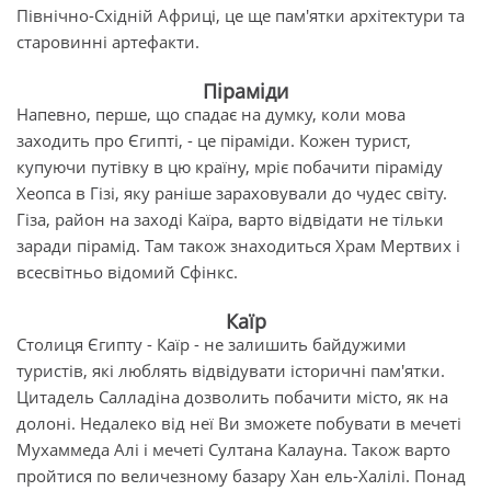
Північно-Східній Африці, це ще пам'ятки архітектури та
старовинні артефакти.
Піраміди
Напевно, перше, що спадає на думку, коли мова
заходить про Єгипті, - це піраміди. Кожен турист,
купуючи путівку в цю країну, мріє побачити піраміду
Хеопса в Гізі, яку раніше зараховували до чудес світу.
Гіза, район на заході Каїра, варто відвідати не тільки
заради пірамід. Там також знаходиться Храм Мертвих і
всесвітньо відомий Сфінкс.
Каїр
Столиця Єгипту - Каїр - не залишить байдужими
туристів, які люблять відвідувати історичні пам'ятки.
Цитадель Салладіна дозволить побачити місто, як на
долоні. Недалеко від неї Ви зможете побувати в мечеті
Мухаммеда Алі і мечеті Султана Калауна. Також варто
пройтися по величезному базару Хан ель-Халілі. Понад