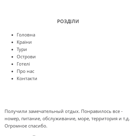
РОЗДІЛИ
Головна
Країни
Тури
Острови
Готелі
Про нас
Контакти
Получили замечательный отдых. Понравилось все -
О
номер, питание, обслуживание, море, территория и т.д.
п
Огромное спасибо.
л
б