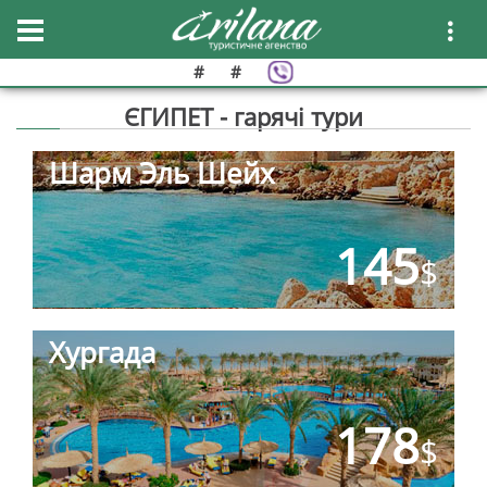
#
#
ЄГИПЕТ - гарячі тури
Шарм Эль Шейх
145
$
Хургада
178
$