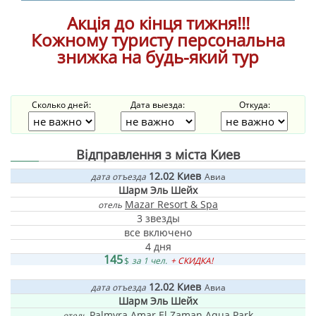
Акція до кінця тижня!!!
Кожному туристу персональна
знижка на будь-який тур
Сколько дней:
Дата выезда:
Откуда:
Відправлення з міста Киев
12.02
Киев
дата отъезда
Авиа
Шарм Эль Шейх
Mazar Resort & Spa
отель
3 звезды
все включено
4 дня
145
$
за 1 чел.
+ СКИДКА!
12.02
Киев
дата отъезда
Авиа
Шарм Эль Шейх
Palmyra Amar El Zaman Aqua Park
отель