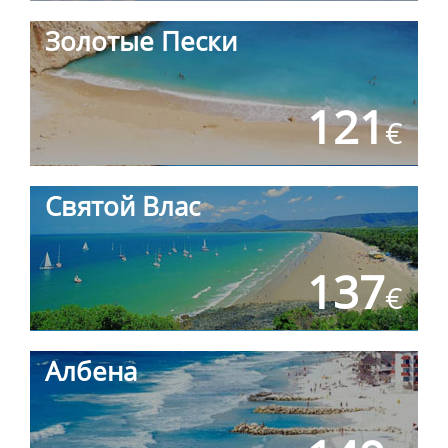
Золотые Пески
121
€
Святой Влас
137
€
Албена