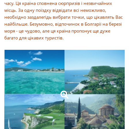
часу. Ця країна сповнена сюрпризів і незвичайних
місць. За одну поїздку відвідати всі неможливо,
необхідно заздалегідь вибрати точки, що цікавлять Вас
найбільше. Безумовно, відпочинок в Болгарії на березі
моря - це чудово, але ця країна пропонує ще дуже
багато для цікавих туристів.