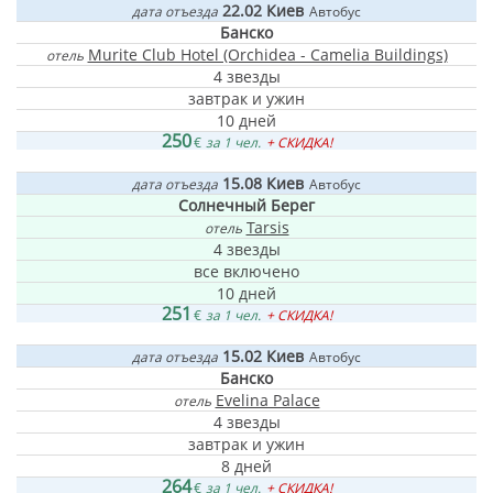
22.02
Киев
дата отъезда
Автобус
Банско
Murite Club Hotel (Orchidea - Camelia Buildings)
отель
4 звезды
завтрак и ужин
10 дней
250
€
за 1 чел.
+ СКИДКА!
15.08
Киев
дата отъезда
Автобус
Солнечный Берег
Tarsis
отель
4 звезды
все включено
10 дней
251
€
за 1 чел.
+ СКИДКА!
15.02
Киев
дата отъезда
Автобус
Банско
Evelina Palace
отель
4 звезды
завтрак и ужин
8 дней
264
€
за 1 чел.
+ СКИДКА!