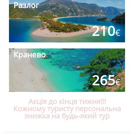
Разлог
210
€
Кранево
265
€
Акція до кінця тижня!!!
Кожному туристу персональна
знижка на будь-який тур