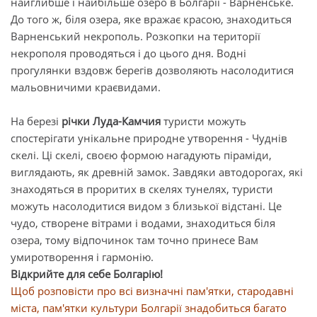
найглибше і найбільше озеро в Болгарії - Варненське.
До того ж, біля озера, яке вражає красою, знаходиться
Варненський некрополь. Розкопки на території
некрополя проводяться і до цього дня. Водні
прогулянки вздовж берегів дозволяють насолодитися
мальовничими краєвидами.
На березі
річки Луда-Камчия
туристи можуть
спостерігати унікальне природне утворення - Чуднів
скелі. Ці скелі, своєю формою нагадують піраміди,
виглядають, як древній замок. Завдяки автодорогах, які
знаходяться в проритих в скелях тунелях, туристи
можуть насолодитися видом з близької відстані. Це
чудо, створене вітрами і водами, знаходиться біля
озера, тому відпочинок там точно принесе Вам
умиротворення і гармонію.
Відкрийте для себе Болгарію!
Щоб розповісти про всі визначні пам'ятки, стародавні
міста, пам'ятки культури Болгарії знадобиться багато