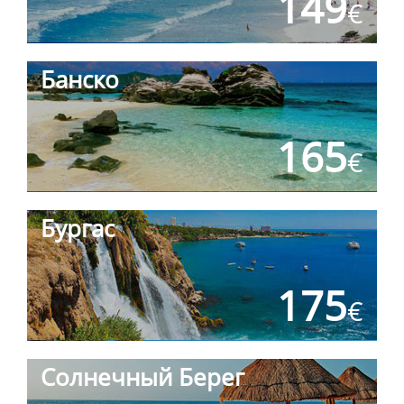
149
€
Банско
165
€
Бургас
175
€
Солнечный Берег