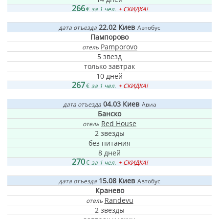
266
€
за 1 чел.
+ СКИДКА!
22.02
Киев
дата отъезда
Автобус
Пампорово
Pamporovo
отель
5 звезд
только завтрак
10 дней
267
€
за 1 чел.
+ СКИДКА!
04.03
Киев
дата отъезда
Авиа
Банско
Red House
отель
2 звезды
без питания
8 дней
270
€
за 1 чел.
+ СКИДКА!
15.08
Киев
дата отъезда
Автобус
Кранево
Randevu
отель
2 звезды