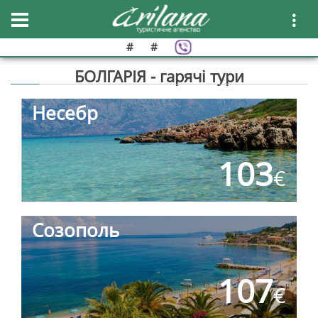
#
#
БОЛГАРІЯ - гарячі тури
Несебр
103
€
Созополь
107
€