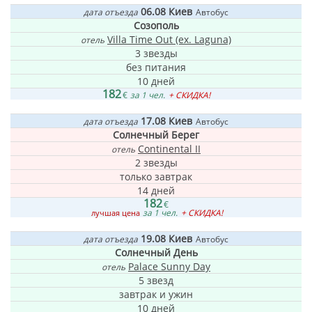
06.08
Киев
дата отъезда
Автобус
Созополь
Villa Time Out (ex. Laguna)
отель
3 звезды
без питания
10 дней
182
€
за 1 чел.
+ СКИДКА!
17.08
Киев
дата отъезда
Автобус
Солнечный Берег
Continental II
отель
2 звезды
только завтрак
14 дней
182
€
за 1 чел.
+ СКИДКА!
лучшая цена
19.08
Киев
дата отъезда
Автобус
Солнечный День
Palace Sunny Day
отель
5 звезд
завтрак и ужин
10 дней