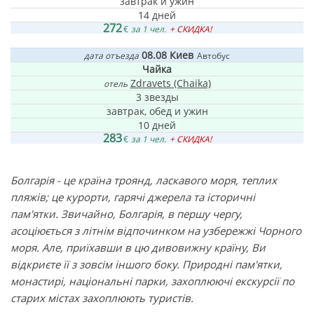
завтрак и ужин
14 дней
272
€
за 1 чел.
+ СКИДКА!
08.08
Киев
дата отъезда
Автобус
Чайка
Zdravets (Chaika)
отель
3 звезды
завтрак, обед и ужин
10 дней
283
€
за 1 чел.
+ СКИДКА!
Болгарія - це країна троянд, ласкавого моря, теплих
пляжів; це курорти, гарячі джерела та історичні
пам'ятки. Звичайно, Болгарія, в першу чергу,
асоціюється з літнім відпочинком на узбережжі Чорного
моря. Але, приїхавши в цю дивовижну країну, Ви
відкриєте її з зовсім іншого боку. Природні пам'ятки,
монастирі, національні парки, захоплюючі екскурсії по
старих містах захоплюють туристів.