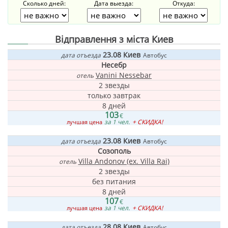
Сколько дней:
Дата выезда:
Откуда:
Відправлення з міста Киев
23.08
Киев
дата отъезда
Автобус
Несебр
Vanini Nessebar
отель
2 звезды
только завтрак
8 дней
103
€
за 1 чел.
+ СКИДКА!
лучшая цена
23.08
Киев
дата отъезда
Автобус
Созополь
Villa Andonov (ex. Villa Rai)
отель
2 звезды
без питания
8 дней
107
€
за 1 чел.
+ СКИДКА!
лучшая цена
28.08
Киев
дата отъезда
Автобус