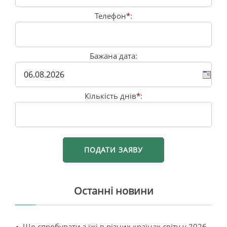
Телефон
*
:
Бажана дата:
Кількість днів
*
:
Останні новини
Що спробувати з їжі в різних країнах світу у 2026