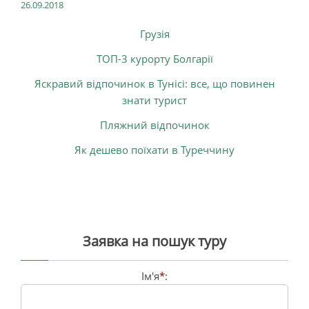
26.09.2018
Грузія
ТОП-3 курорту Болгарії
Яскравий відпочинок в Тунісі: все, що повинен
знати турист
Пляжний відпочинок
Як дешево поїхати в Туреччину
Заявка на пошук туру
Ім'я
*
: