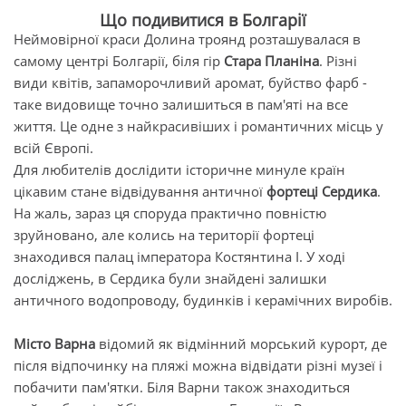
Що подивитися в Болгарії
Неймовірної краси Долина троянд розташувалася в
самому центрі Болгарії, біля гір
Стара Планіна
. Різні
види квітів, запаморочливий аромат, буйство фарб -
таке видовище точно залишиться в пам'яті на все
життя. Це одне з найкрасивіших і романтичних місць у
всій Європі.
Для любителів дослідити історичне минуле країн
цікавим стане відвідування античної
фортеці Сердика
.
На жаль, зараз ця споруда практично повністю
зруйновано, але колись на території фортеці
знаходився палац імператора Костянтина I. У ході
досліджень, в Сердика були знайдені залишки
античного водопроводу, будинків і керамічних виробів.
Місто Варна
відомий як відмінний морський курорт, де
після відпочинку на пляжі можна відвідати різні музеї і
побачити пам'ятки. Біля Варни також знаходиться