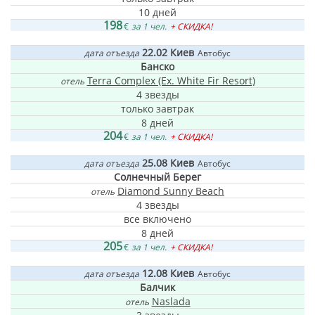
10 дней
198
€
за 1 чел.
+ СКИДКА!
22.02
Киев
дата отъезда
Автобус
Банско
Terra Complex (Ex. White Fir Resort)
отель
4 звезды
только завтрак
8 дней
204
€
за 1 чел.
+ СКИДКА!
25.08
Киев
дата отъезда
Автобус
Солнечный Берег
Diamond Sunny Beach
отель
4 звезды
все включено
8 дней
205
€
за 1 чел.
+ СКИДКА!
12.08
Киев
дата отъезда
Автобус
Балчик
Naslada
отель