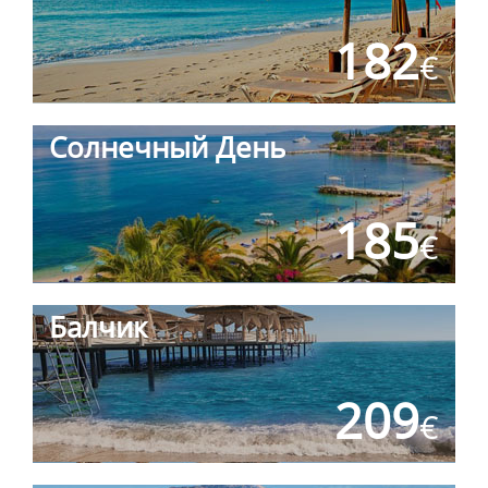
182
€
Солнечный День
185
€
Балчик
209
€