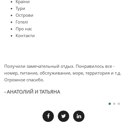
Країни
Тури
Острови
Готелі
Про нас
Контакти
Получили замечательный отдых. Понравилось все -
О
номер, питание, обслуживание, море, территория и т.д.
п
Огромное спасибо.
л
б
- АНАТОЛИЙ И ТАТЬЯНА
-