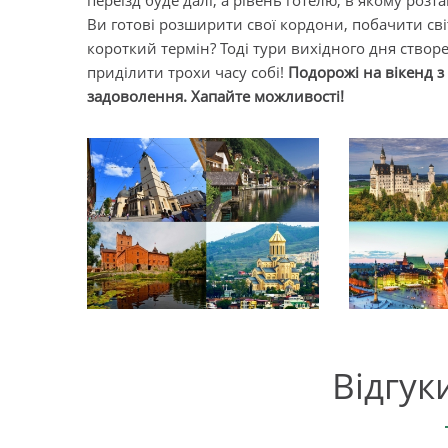
переїзд буде далі, а рівень готелю, в якому роз
Ви готові розширити свої кордони, побачити сві
короткий термін? Тоді тури вихідного дня створе
приділити трохи часу собі!
Подорожі на вікенд 
задоволення. Хапайте можливості!
Відгук