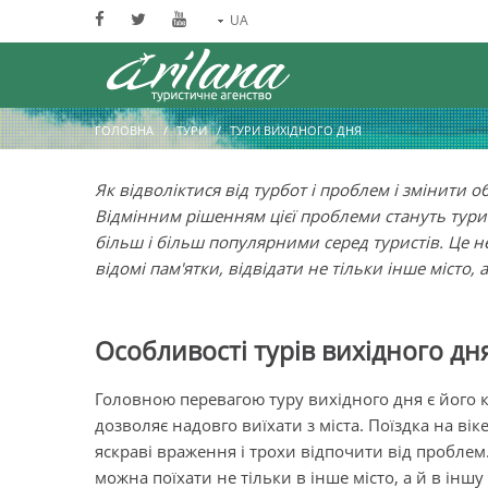
UA
ГОЛОВНА
ТУРИ
ТУРИ ВИХІДНОГО ДНЯ
Як відволіктися від турбот і проблем і змінити о
Відмінним рішенням цієї проблеми стануть тури 
більш і більш популярними серед туристів. Це н
відомі пам'ятки, відвідати не тільки інше місто, а
Особливості турів вихідного дн
Головною перевагою туру вихідного дня є його 
дозволяє надовго виїхати з міста. Поїздка на ві
яскраві враження і трохи відпочити від проблем.
можна поїхати не тільки в інше місто, а й в інш