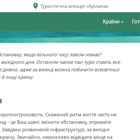
Туристична агенція «Арілана»
Країни
Гот
бстановку, якщо вільного часу зовсім немає?
вихідного дня. Останнім часом такі тури стають все
е дивно, адже за вікенд можна побачити всесвітньо
 й іншу країну.
я
короткостроковість. Скажений ритм життя часто не
кенд - це Ваш шанс змінити обстановку, отримати
 Завдяки розвиненій інфраструктурі, за вихідні
у країну. Звичайно, неможливо відвідати місце на