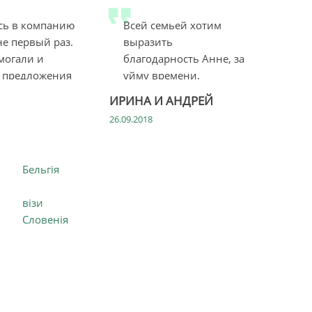
ь в компанию
Всей семьей хотим
е первый раз.
выразить
могали и
благодарность Анне, за
 предложения
уйму времени,
уделенное нам, за
ИРИНА И АНДРЕЙ
отзыв...
26.09.2018
Бельгія
візи
Словенія