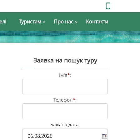
елі
Туристам
Про нас
Контакти
Заявка на пошук туру
Ім'я
*
:
Телефон
*
:
Бажана дата: