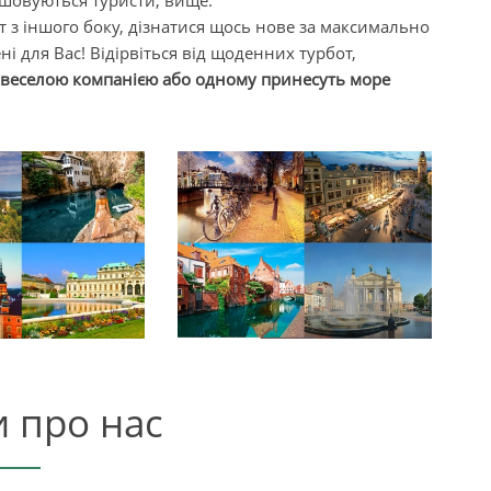
ташовуються туристи, вище.
т з іншого боку, дізнатися щось нове за максимально
ні для Вас! Відірвіться від щоденних турбот,
з веселою компанією або одному принесуть море
и про нас