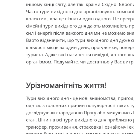
іншому кінці світу, але такі країни Східної Євро
Часто тури вихідного дня організовують компані
колективі, краще пізнати один одного. Це прек
сімейні тури вихідного дня дають можливість пр
сил і енергії після важкого дня ми не можемо з
Варто відзначити, що тури вихідного дня дуже сп
кількості місць за один день, прогулянки, пове
туриста. Адже такі насичення вихідні, до того 
організмом. Подумайте, чи достатньо у Вас вит
Урізноманітніть життя!
Тури вихідного дня - це нові знайомства, пригоди
однією з головних причин популярності таких ту
досліджуючи стародавню Прагу або милуючись 
стан. Ціни на всі тури вихідного дня приблизно 
трансфер, проживання, страховка і ознайомчі екс