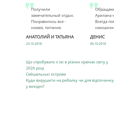
Получили
Обращаюс
замечательный отдых.
Арилана н
Понравилось все -
Всегда по
номер, питание,
находили
обслуживание, море,
на л...
АНАТОЛИЙ И ТАТЬЯНА
ДЕНИС
тер...
23.10.2018
06.10.2018
Що спробувати з їжі в різних країнах світу у
2026 році
Сейшельські острови
Куди вирушити на рибалку чи для відпочинку
у вихідні?