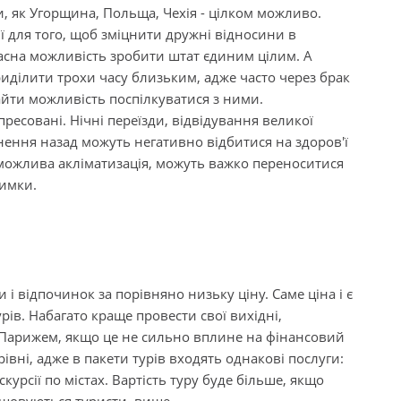
пи, як Угорщина, Польща, Чехія - цілком можливо.
ї для того, щоб зміцнити дружні відносини в
расна можливість зробити штат єдиним цілим. А
иділити трохи часу близьким, адже часто через брак
найти можливість поспілкуватися з ними.
ресовані. Нічні переїзди, відвідування великої
рнення назад можуть негативно відбитися на здоров'ї
ж можлива акліматизація, можуть важко переноситися
римки.
 і відпочинок за порівняно низьку ціну. Саме ціна і є
рів. Набагато краще провести свої вихідні,
Парижем, якщо це не сильно вплине на фінансовий
рівні, адже в пакети турів входять однакові послуги:
курсії по містах. Вартість туру буде більше, якщо