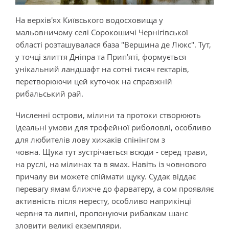
На верхів'ях Київського водосховища у
мальовничому селі Сорокошичі Чернігівської
області розташувалася база "Вершина де Люкс". Тут,
у точці злиття Дніпра та Прип'яті, формується
унікальний ландшафт на сотні тисяч гектарів,
перетворюючи цей куточок на справжній
рибальський рай.
Численні острови, мілини та протоки створюють
ідеальні умови для трофейної риболовлі, особливо
для любителів лову хижаків спінінгом з
човна. Щука тут зустрічається всюди - серед трави,
на руслі, на мілинах та в ямах. Навіть із човнового
причалу ви можете спіймати щуку. Судак віддає
перевагу ямам ближче до фарватеру, а сом проявляє
активність після нересту, особливо наприкінці
червня та липні, пропонуючи рибалкам шанс
зловити великі екземпляри.