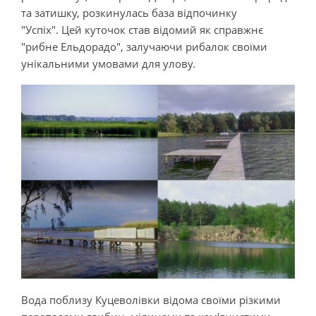
та затишку, розкинулась база відпочинку
"Успіх". Цей куточок став відомий як справжнє
"рибне Ельдорадо", залучаючи рибалок своїми
унікальними умовами для улову.
Вода поблизу Куцеволівки відома своїми різкими