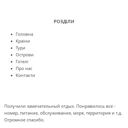
РОЗДІЛИ
Головна
Країни
Тури
Острови
Готелі
Про нас
Контакти
Получили замечательный отдых. Понравилось все -
О
номер, питание, обслуживание, море, территория и т.д.
п
Огромное спасибо.
л
б