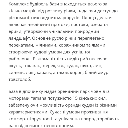
Комплекс будівель бази знаходиться всього за
кілька метрів від розливу річки, надаючи доступ до
різноманітних водних маршрутів. Площа дельти
включає незліченні протоки, протоки, озера та
ерики, утворюючи унікальний природний
ландшафт. Основне русло річки переплетено
перекатами, мілинами, коряжником та ямами,
створюючи чудові умови для успішної
риболовлі. Різноманітність видів риб включає
окунь, голавль, жерех, язь, судак, щука, лин,
синець, лящ, карась, а також короп, білий амур і
товстолоб.
База відпочинку надає орендний парк човнів із
моторами Yamaha потужністю 15 кінських сил,
забезпечуючи можливість оренди суден із різними
характеристиками. Сучасні умови проживання,
комфортні зручності та унікальна природа зроблять
ваш відпочинок неповторним.