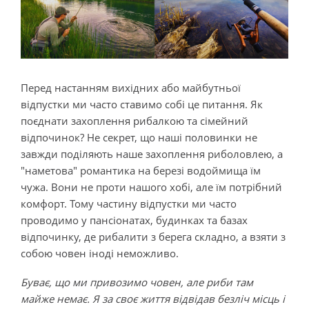
Перед настанням вихідних або майбутньої
відпустки ми часто ставимо собі це питання. Як
поєднати захоплення рибалкою та сімейний
відпочинок? Не секрет, що наші половинки не
завжди поділяють наше захоплення риболовлею, а
"наметова" романтика на березі водоймища їм
чужа. Вони не проти нашого хобі, але їм потрібний
комфорт. Тому частину відпустки ми часто
проводимо у пансіонатах, будинках та базах
відпочинку, де рибалити з берега складно, а взяти з
собою човен іноді неможливо.
Буває, що ми привозимо човен, але риби там
майже немає. Я за своє життя відвідав безліч місць і