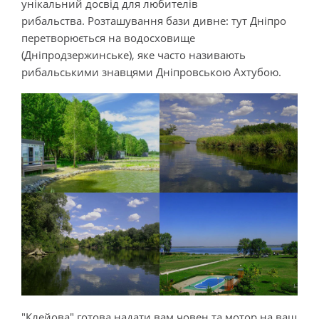
унікальний досвід для любителів
рибальства. Розташування бази дивне: тут Дніпро
перетворюється на водосховище
(Дніпродзержинське), яке часто називають
рибальськими знавцями Дніпровською Ахтубою.
"Клейова" готова надати вам човен та мотор на ваш