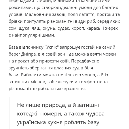
перепадами глибин, мілинами та кам'янистими
розсипами, що створює ідеальні умови для багатих
уловів. Мальовничі заводі, поля латаття, протоки та
брівки притулять різноманітні види риб, серед яких
сом, щука, лящ, окунь, судак, короп, карась, і жерех
є найпопулярнішими.
База відпочинку "Успіх" запрошує гостей на самий
берег Дніпра, в лісовій зоні, де можна взяти човен
на прокат або привезти свій. Передбачено
зручність зберігання власних судів біля
бази. Рибалити можна не тільки з човна, а й із
затишних містків, забезпечуючи комфортне та
різноманітне рибальське враження.
Не лише природа, а й затишні
котеджі, номери, а також чудова
українська кухня роблять базу