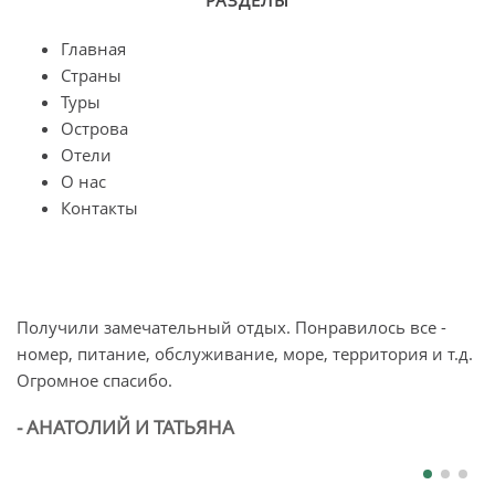
РАЗДЕЛЫ
Главная
Страны
Туры
Острова
Отели
О нас
Контакты
Получили замечательный отдых. Понравилось все -
О
номер, питание, обслуживание, море, территория и т.д.
п
Огромное спасибо.
л
б
- АНАТОЛИЙ И ТАТЬЯНА
-