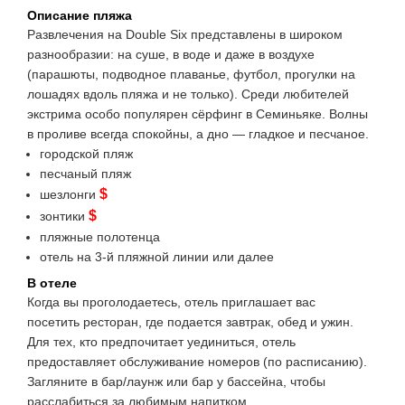
Описание пляжа
Развлечения на Double Six представлены в широком
разнообразии: на суше, в воде и даже в воздухе
(парашюты, подводное плаванье, футбол, прогулки на
лошадях вдоль пляжа и не только). Среди любителей
экстрима особо популярен сёрфинг в Семиньяке. Волны
в проливе всегда спокойны, а дно — гладкое и песчаное.
городской пляж
песчаный пляж
$
шезлонги
$
зонтики
пляжные полотенца
отель на 3-й пляжной линии или далее
В отеле
Когда вы проголодаетесь, отель приглашает вас
посетить ресторан, где подается завтрак, обед и ужин.
Для тех, кто предпочитает уединиться, отель
предоставляет обслуживание номеров (по расписанию).
Загляните в бар/лаунж или бар у бассейна, чтобы
расслабиться за любимым напитком.