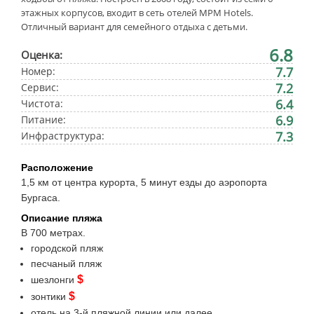
этажных корпусов, входит в сеть отелей MPM Hotels.
Отличный вариант для семейного отдыха с детьми.
6.8
Оценка:
7.7
Номер:
7.2
Сервис:
6.4
Чистота:
6.9
Питание:
7.3
Инфраструктура:
Расположение
1,5 км от центра курорта, 5 минут езды до аэропорта
Бургаса.
Описание пляжа
В 700 метрах.
городской пляж
песчаный пляж
$
шезлонги
$
зонтики
отель на 3-й пляжной линии или далее