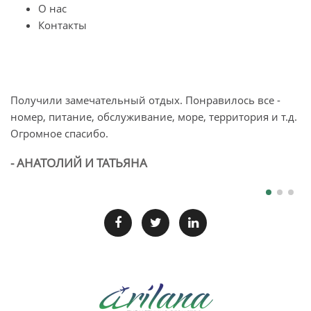
О нас
Контакты
Получили замечательный отдых. Понравилось все -
О
номер, питание, обслуживание, море, территория и т.д.
п
Огромное спасибо.
л
б
- АНАТОЛИЙ И ТАТЬЯНА
-