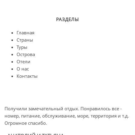
РАЗДЕЛЫ
Главная
Страны
Туры
Острова
Отели
О нас
Контакты
Получили замечательный отдых. Понравилось все -
О
номер, питание, обслуживание, море, территория и т.д.
п
Огромное спасибо.
л
б