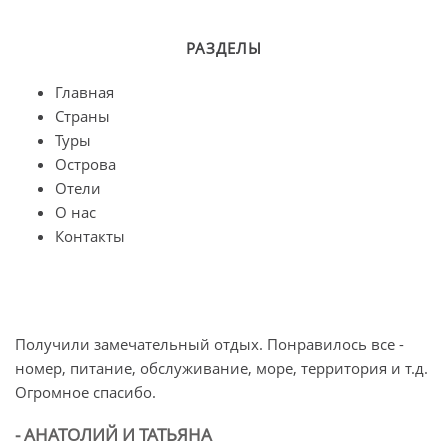
РАЗДЕЛЫ
Главная
Страны
Туры
Острова
Отели
О нас
Контакты
Получили замечательный отдых. Понравилось все -
О
номер, питание, обслуживание, море, территория и т.д.
п
Огромное спасибо.
л
б
- АНАТОЛИЙ И ТАТЬЯНА