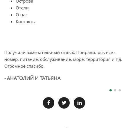
Острова
Отели
О нас
Контакты
Получили замечательный отдых. Понравилось все -
О
номер, питание, обслуживание, море, территория и т.д.
п
Огромное спасибо.
л
б
- АНАТОЛИЙ И ТАТЬЯНА
-