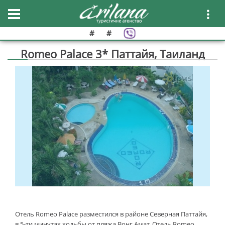
#
#
Romeo Palace 3* Паттайя, Таиланд
Отель Romeo Palace разместился в районе Северная Паттайя,
в 5-ти минутах ходьбы от пляжа Вонг Амат. Отель Romeo