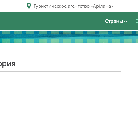
Туристическое агентство «Арілана»
Страны
гория