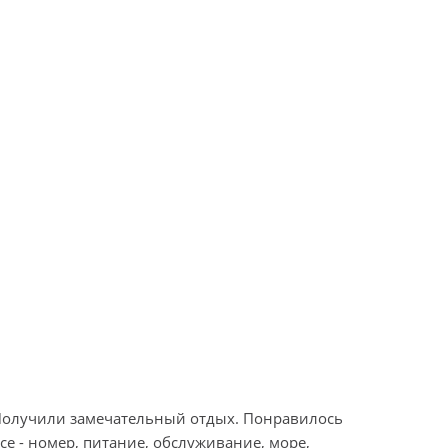
олучили замечательный отдых. Понравилось
Обращаюсь
се - номер, питание, обслуживание, море,
Всегда по