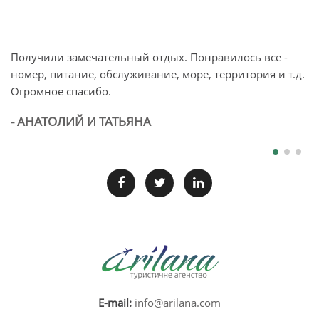
Получили замечательный отдых. Понравилось все -
О
номер, питание, обслуживание, море, территория и т.д.
п
Огромное спасибо.
л
б
- АНАТОЛИЙ И ТАТЬЯНА
-
E-mail:
info@arilana.com