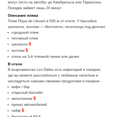
могут сесть на автобус до Камбрильса или Таррагоны.
Поездка займет лишь 20 минут.
Описание пляжа
Пляж Playa de Llevant в 500 м от отеля. У бассейна
шезлонги, зонтики — бесплатно, полотенца под депозит.
городской пляж
песчаный пляж
$
шезлонги
$
зонтики
отель на 3-й пляжной линии или далее
В отеле
В апартаментах Les Dàlies есть кафетерий и пекарня,
где вы можете расслабиться с любимым напитком и
насладиться самыми свежими продуктами в пекарне.
кафе / бар
открытый бассейн
$
автостоянка
прокат автомобилей
$
сейф
бесплатный Wi-fi