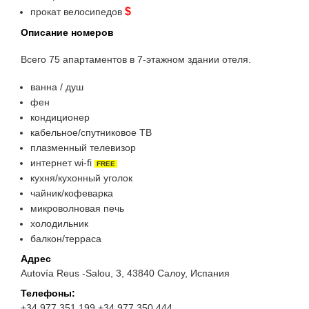
$
прокат велосипедов
Описание номеров
Всего 75 апартаментов в 7-этажном здании отеля.
ванна / душ
фен
кондиционер
кабельное/спутниковое ТВ
плазменный телевизор
интернет wi-fi
FREE
кухня/кухонный уголок
чайник/кофеварка
микроволновая печь
холодильник
балкон/терраса
Адрес
Autovía Reus -Salou, 3, 43840 Салоу, Испания
Телефоны:
+34 977 351 199 +34 977 350 444