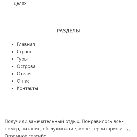
целях
РАЗДЕЛЫ
Главная
Страны
Туры
Острова
Отели
О нас
Контакты
Получили замечательный отдых. Понравилось все -
О
номер, питание, обслуживание, море, территория и т.д.
п
Огромное спасибо.
л