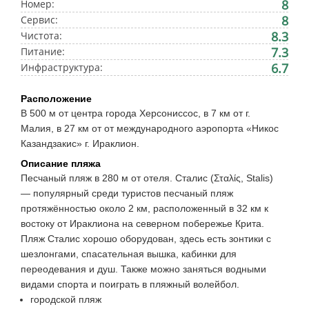
8
Номер:
8
Сервис:
8.3
Чистота:
7.3
Питание:
6.7
Инфраструктура:
Расположение
В 500 м от центра города Херсониссос, в 7 км от г.
Малия, в 27 км от от международного аэропорта «Никос
Казандзакис» г. Ираклион.
Описание пляжа
Песчаный пляж в 280 м от отеля. Сталис (Σταλίς, Stalis)
— популярный среди туристов песчаный пляж
протяжённостью около 2 км, расположенный в 32 км к
востоку от Ираклиона на северном побережье Крита.
Пляж Сталис хорошо оборудован, здесь есть зонтики с
шезлонгами, спасательная вышка, кабинки для
переодевания и душ. Также можно заняться водными
видами спорта и поиграть в пляжный волейбол.
городской пляж