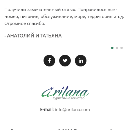
Получили замечательный отдых. Понравилось все -
О
номер, питание, обслуживание, море, территория и т.д.
п
Огромное спасибо.
л
б
- АНАТОЛИЙ И ТАТЬЯНА
-
E-mail:
info@arilana.com