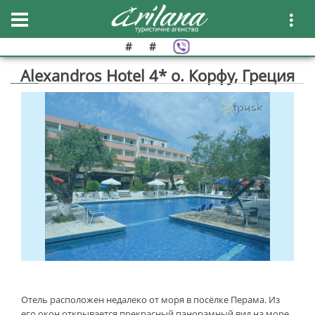
#
#
Alexandros Hotel 4* о. Корфу, Греция
Отель расположен недалеко от моря в посёлке Перама. Из
его окон открывается прекрасный панорамный вид на море