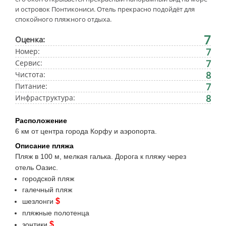
и островок Понтикониси. Отель прекрасно подойдёт для
спокойного пляжного отдыха.
7
Оценка:
7
Номер:
7
Сервис:
8
Чистота:
7
Питание:
8
Инфраструктура:
Расположение
6 км от центра города Корфу и аэропорта.
Описание пляжа
Пляж в 100 м, мелкая галька. Дорога к пляжу через
отель Оазис.
городской пляж
галечный пляж
$
шезлонги
пляжные полотенца
$
зонтики