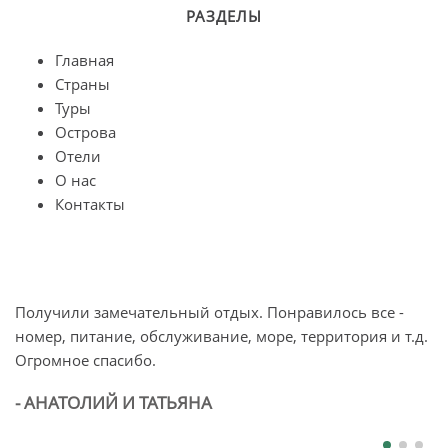
РАЗДЕЛЫ
Главная
Страны
Туры
Острова
Отели
О нас
Контакты
Получили замечательный отдых. Понравилось все -
О
номер, питание, обслуживание, море, территория и т.д.
п
Огромное спасибо.
л
б
- АНАТОЛИЙ И ТАТЬЯНА
-