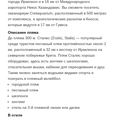
города Ираклион и в 16 км от Международного
аэропорта Никос Казандзакис. Вы сможете посетить
океанариум Cretaquarium, расположенный в 500 метрах
от комплекса, и археологические раскопки в Кноссе,
которые ведутся в 17 км от Гувеса.
Описание пляжа
До пляжа 300 м. Сталис (Σταλίς, Stalis) — популярный
среди туристов песчаный пляж протяжённостью около 2
км, расположенный в 32 км к востоку от Ираклиона на
северном побережье Крита. Пляж Сталис хорошо
оборудован, здесь есть зонтики с шезлонгами,
спасательная вышка, кабинки для переодевания и душ.
Также можно заняться водными видами спорта и
поиграть в пляжный волейбол.
городской пляж
песчаный пляж
шезлонги
зонтики
отель на 3-й пляжной линии или далее
В отеле