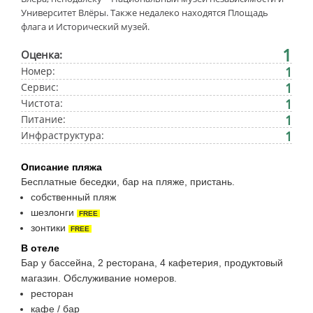
Университет Влёры. Также недалеко находятся Площадь
флага и Исторический музей.
1
Оценка:
1
Номер:
1
Сервис:
1
Чистота:
1
Питание:
1
Инфраструктура:
Описание пляжа
Бесплатные беседки, бар на пляже, пристань.
собственный пляж
шезлонги
FREE
зонтики
FREE
В отеле
Бар у бассейна, 2 ресторана, 4 кафетерия, продуктовый
магазин. Обслуживание номеров.
ресторан
кафе / бар