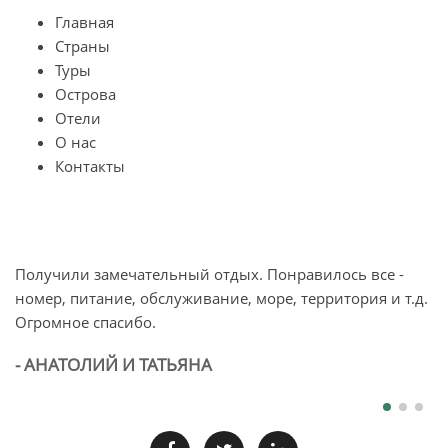
Главная
Страны
Туры
Острова
Отели
О нас
Контакты
Получили замечательный отдых. Понравилось все -
О
номер, питание, обслуживание, море, территория и т.д.
п
Огромное спасибо.
л
б
- АНАТОЛИЙ И ТАТЬЯНА
-