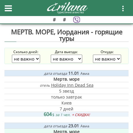
#
#
МЕРТВ. МОРЕ, Иордания - горящие
туры
Сколько дней:
Дата выезда:
Откуда:
11.01
дата отъезда
Авиа
Мертв. море
Holiday Inn Dead Sea
отель
5 звезд
только завтрак
Киев
7 дней
604
$
за 1 чел.
+ СКИДКА!
23.01
дата отъезда
Авиа
Мертв. море