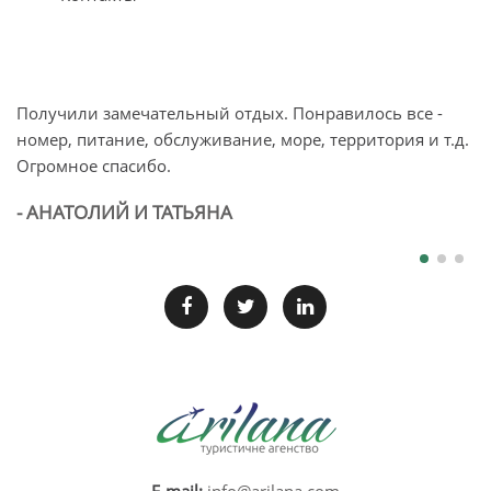
Получили замечательный отдых. Понравилось все -
О
номер, питание, обслуживание, море, территория и т.д.
п
Огромное спасибо.
л
б
- АНАТОЛИЙ И ТАТЬЯНА
-