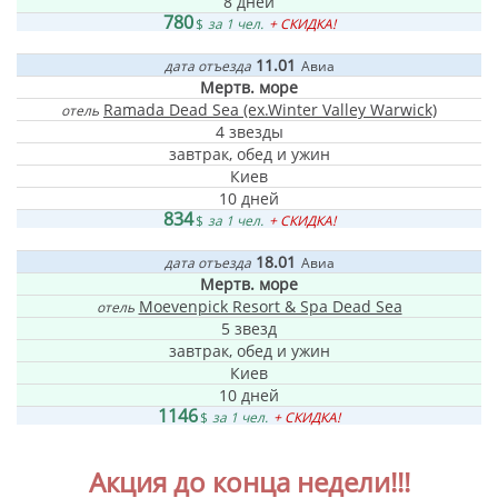
8 дней
780
$
за 1 чел.
+ СКИДКА!
11.01
дата отъезда
Авиа
Мертв. море
Ramada Dead Sea (ex.Winter Valley Warwick)
отель
4 звезды
завтрак, обед и ужин
Киев
10 дней
834
$
за 1 чел.
+ СКИДКА!
18.01
дата отъезда
Авиа
Мертв. море
Moevenpick Resort & Spa Dead Sea
отель
5 звезд
завтрак, обед и ужин
Киев
10 дней
1146
$
за 1 чел.
+ СКИДКА!
Акция до конца недели!!!